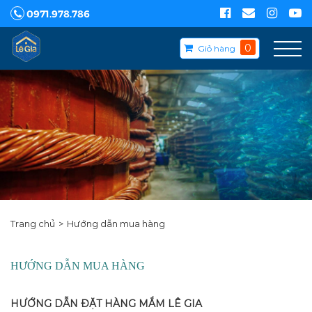
0971.978.786
0
Giỏ hàng
Trang chủ
Hướng dẫn mua hàng
HƯỚNG DẪN MUA HÀNG
HƯỚNG DẪN ĐẶT HÀNG MẮM LÊ GIA