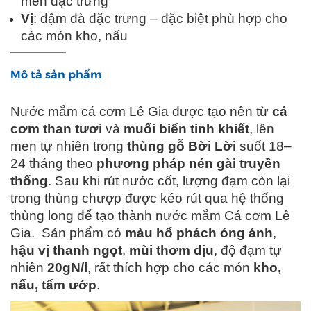
men đặc trưng
Vị
: đậm đà đặc trưng – đặc biệt phù hợp cho
các món kho, nấu
Mô tả sản phẩm
Nước mắm cá cơm Lê Gia được tạo nên từ
cá
cơm than tươi
và
muối biển tinh khiết
, lên
men tự nhiên trong
thùng gỗ Bời Lời
suốt 18–
24 tháng theo
phương pháp nén gài truyền
thống
. Sau khi rút nước cốt, lượng đạm còn lại
trong thùng chượp được kéo rút qua hệ thống
thùng long để tạo thành nước mắm Cá cơm Lê
Gia. Sản phẩm có
màu hổ phách óng ánh
,
hậu vị thanh ngọt
,
mùi thơm dịu
, độ đạm tự
nhiên
20gN/l
, rất thích hợp cho các món
kho,
nấu, tẩm ướp
.