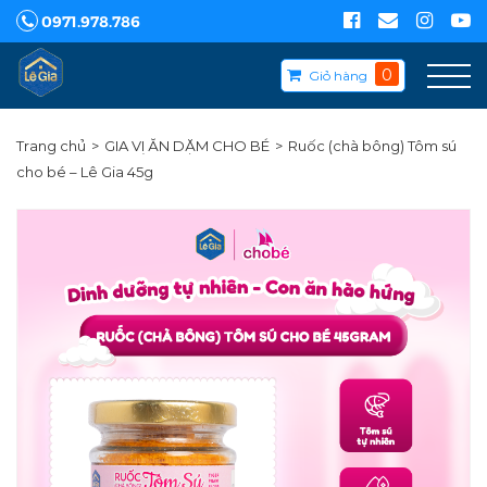
0971.978.786
0
Giỏ hàng
Trang chủ
GIA VỊ ĂN DẶM CHO BÉ
Ruốc (chà bông) Tôm sú
cho bé – Lê Gia 45g