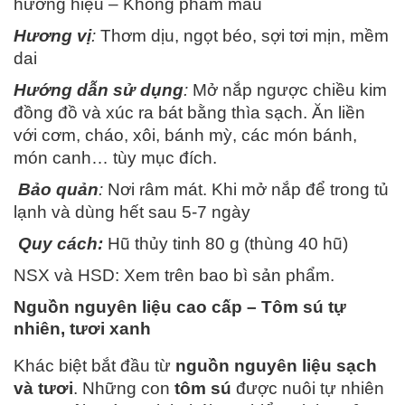
hương hiệu – Không phẩm màu
Hương vị
:
Thơm dịu, ngọt béo, sợi tơi mịn, mềm
dai
Hướng dẫn sử dụng
:
Mở nắp ngược chiều kim
đồng đồ và xúc ra bát bằng thìa sạch. Ăn liền
với cơm, cháo, xôi, bánh mỳ, các món bánh,
món canh… tùy mục đích.
Bảo quản
:
Nơi râm mát. Khi mở nắp để trong tủ
lạnh và dùng hết sau 5-7 ngày
Quy cách:
Hũ thủy tinh 80 g (thùng 40 hũ)
NSX và HSD: Xem trên bao bì sản phẩm.
Nguồn nguyên liệu cao cấp – Tôm sú tự
nhiên, tươi xanh
Khác biệt bắt đầu từ
nguồn nguyên liệu sạch
và tươi
. Những con
tôm sú
được nuôi tự nhiên