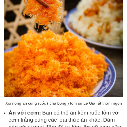
Xôi nóng ăn cùng ruốc ( chà bông ) tôm sú Lê Gia rất thơm ngon
Ăn với cơm:
Bạn có thể ăn kèm ruốc tôm với
cơm trắng cùng các loại thức ăn khác. Đảm
bảo cái vị ngọt đậm đà từ tôm, thịt sẽ giúp bữa