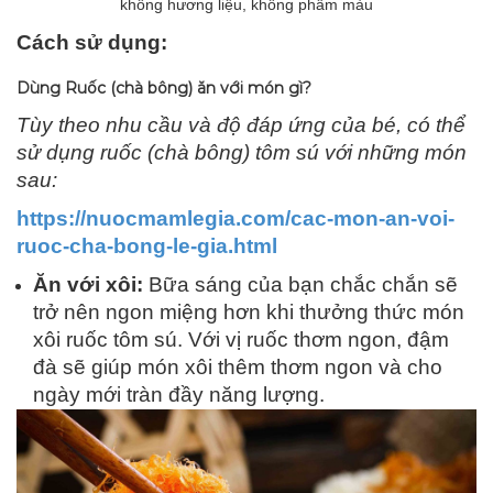
không hương liệu, không phẩm màu
Cách sử dụng:
Dùng Ruốc (chà bông) ăn với món gì?
Tùy theo nhu cầu và độ đáp ứng của bé, có thể
sử dụng ruốc (chà bông) tôm sú với những món
sau:
https://nuocmamlegia.com/cac-mon-an-voi-
ruoc-cha-bong-le-gia.html
Ăn với xôi:
Bữa sáng của bạn chắc chắn sẽ
trở nên ngon miệng hơn khi thưởng thức món
xôi ruốc tôm sú. Với vị ruốc thơm ngon, đậm
đà sẽ giúp món xôi thêm thơm ngon và cho
ngày mới tràn đầy năng lượng.