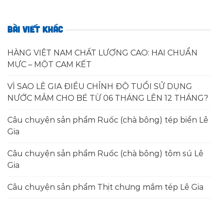
BÀI VIẾT KHÁC
HÀNG VIỆT NAM CHẤT LƯỢNG CAO: HAI CHUẨN
MỰC – MỘT CAM KẾT
VÌ SAO LÊ GIA ĐIỀU CHỈNH ĐỘ TUỔI SỬ DỤNG
NƯỚC MẮM CHO BÉ TỪ 06 THÁNG LÊN 12 THÁNG?
Câu chuyện sản phẩm Ruốc (chà bông) tép biển Lê
Gia
Câu chuyện sản phẩm Ruốc (chà bông) tôm sú Lê
Gia
Câu chuyện sản phẩm Thịt chưng mắm tép Lê Gia