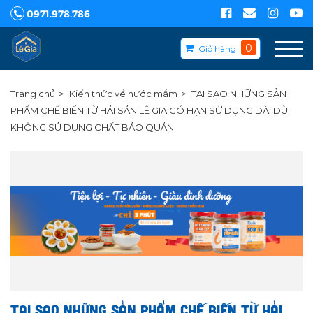
0971.978.786
0
Giỏ hàng
Trang chủ
Kiến thức về nước mắm
TẠI SAO NHỮNG SẢN
PHẨM CHẾ BIẾN TỪ HẢI SẢN LÊ GIA CÓ HẠN SỬ DỤNG DÀI DÙ
KHÔNG SỬ DỤNG CHẤT BẢO QUẢN
TẠI SAO NHỮNG SẢN PHẨM CHẾ BIẾN TỪ HẢI