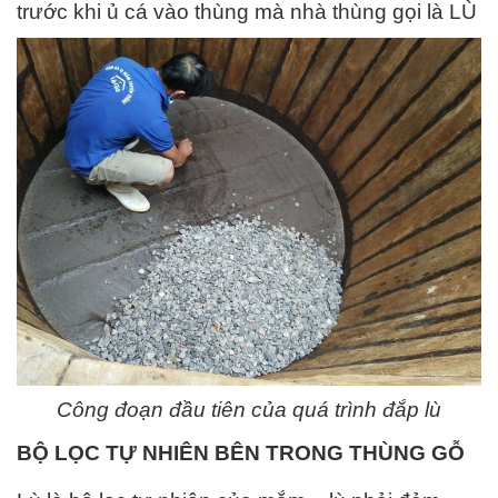
trước khi ủ cá vào thùng mà nhà thùng gọi là LÙ
Công đoạn đầu tiên của quá trình đắp lù
BỘ LỌC TỰ NHIÊN BÊN TRONG THÙNG GỖ