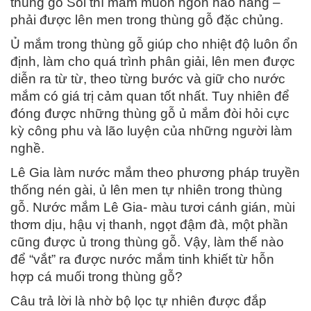
thùng gỗ Sồi thì mắm muốn ngon hảo hảng –
phải được lên men trong thùng gỗ đặc chủng.
Ủ mắm trong thùng gỗ giúp cho nhiệt độ luôn ổn
định, làm cho quá trình phân giải, lên men được
diễn ra từ từ, theo từng bước và giữ cho nước
mắm có giá trị cảm quan tốt nhất. Tuy nhiên để
đóng được những thùng gỗ ủ mắm đòi hỏi cực
kỳ công phu và lão luyện của những người làm
nghề.
Lê Gia làm nước mắm theo phương pháp truyền
thống nén gài, ủ lên men tự nhiên trong thùng
gỗ. Nước mắm Lê Gia- màu tươi cánh gián, mùi
thơm dịu, hậu vị thanh, ngọt đậm đà, một phần
cũng được ủ trong thùng gỗ. Vậy, làm thế nào
để “vắt” ra được nước mắm tinh khiết từ hỗn
hợp cá muối trong thùng gỗ?
Câu trả lời là nhờ bộ lọc tự nhiên được đắp