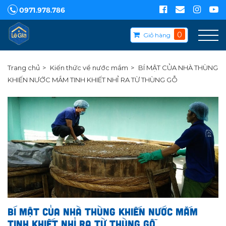
0971.978.786
0
Giỏ hàng
Trang chủ
Kiến thức về nước mắm
BÍ MẬT CỦA NHÀ THÙNG
KHIẾN NƯỚC MẮM TINH KHIẾT NHỈ RA TỪ THÙNG GỖ
BÍ MẬT CỦA NHÀ THÙNG KHIẾN NƯỚC MẮM
TINH KHIẾT NHỈ RA TỪ THÙNG GỖ