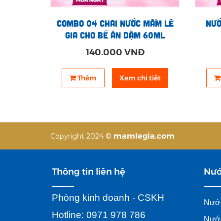
Combo 04 chai nước mắm Lê
Nướ
Gia cho bé ăn dặm 60ml
140.000 VNĐ
Thêm
Xem chi tiết
mamlegia.com
Copyright 2024 ©
Thông tin liên hệ
Nướ
Phòng kinh doanh - CSKH
Nước
Hotline: 0971 978 786
Nước