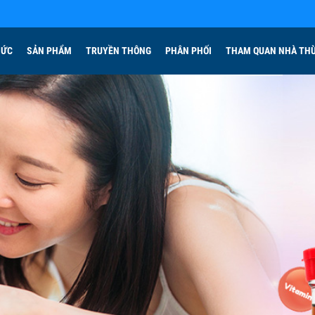
HỨC
SẢN PHẨM
TRUYỀN THÔNG
PHÂN PHỐI
THAM QUAN NHÀ TH