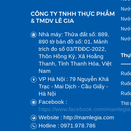
Nướ
CÔNG TY TNHH THỰC PHẨM
Nước
& TMDV LÊ GIA
Nước
Nhà máy: Thửa đất số: 889,
Nướ
890 tờ bản đồ số: 01, Mảnh
trích đo số 03/TĐĐC-2022,
Thự
Thôn Hồng Kỳ, Xã Hoằng
Thanh, Tỉnh Thanh Hóa, Việt
Nam
Ruốc
VP Hà Nội : 79 Nguyễn Khả
Ruốc
Trạc - Mai Dịch - Cầu Giấy -
Hà Nội
Ruốc
Facebook :
Thịt
https://www.facebook.com/mamlegia
Website : http://mamlegia.com
Hotline : 0971.978.786