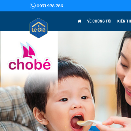
0971.978.786
VỀ CHÚNG TÔI
KIẾN T