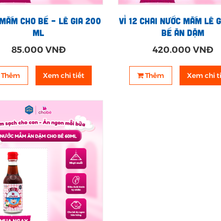
mắm cho bé – Lê Gia 200
Vỉ 12 chai nước mắm Lê G
ml
bé ăn dặm
85.000 VNĐ
420.000 VNĐ
Thêm
Xem chi tiết
Thêm
Xem chi t