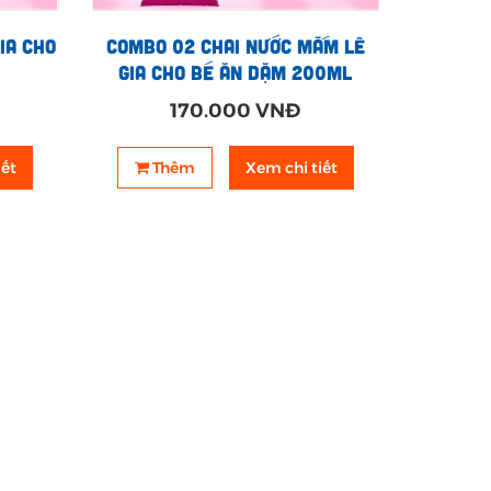
ia cho
Combo 02 chai nước mắm Lê
Gia cho bé ăn dặm 200ml
170.000 VNĐ
iết
Thêm
Xem chi tiết