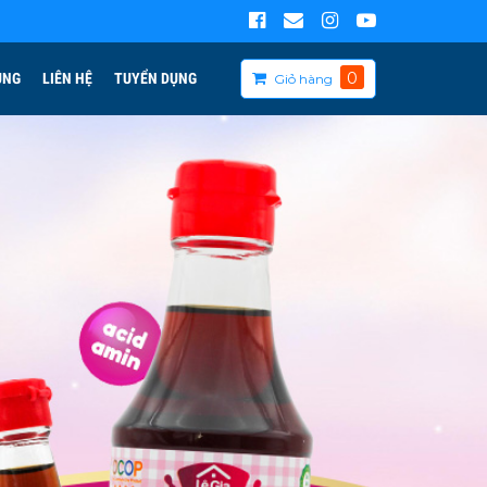
0
ÙNG
LIÊN HỆ
TUYỂN DỤNG
Giỏ hàng