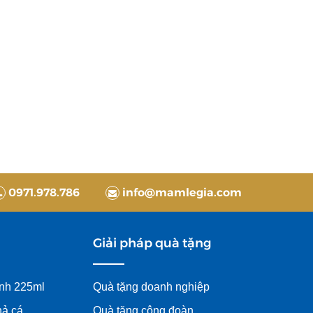
0971.978.786
info@mamlegia.com
Giải pháp quà tặng
inh 225ml
Quà tặng doanh nghiệp
hả cá
Quà tặng công đoàn