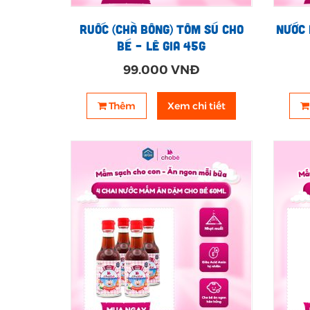
Ruốc (chà bông) Tôm sú cho
Nước 
bé – Lê Gia 45g
99.000 VNĐ
Thêm
Xem chi tiết