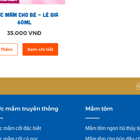
c mắm cho bé – Lê Gia
60ml
35.000 VNĐ
Thêm
Xem chi tiết
c mắm truyền thống
Mắm tôm
 mắm cốt đặc biệt
Mắm tôm ngon hũ thủy t
 mắm cốt cá nục
Mắm tôm cho bún đậu c