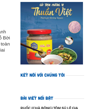
ánh
ỗ Bời
 toàn
iai
KẾT NỐI VỚI CHÚNG TÔI
BÀI VIẾT NỔI BẬT
RUỐC (CHÀ BÔNG) TÔM SÚ LÊ GIA