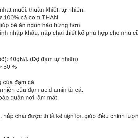
ạt muối, thuần khiết, tự nhiên.
 từ 100% cá cơm THAN
giúp bé ăn ngon hào hứng hơn.
inh nhập khẩu, nắp chai thiết kế phù hợp cho nhu c
ố): 40gN/l. (Độ đạm tự nhiên)
> 50 %
ng của đạm cá
 nhiên của đạm acid amin từ cá.
 bảo quản nơi râm mát
nắp chai được thiết kế tiện lợi, giúp điều chỉnh lượn