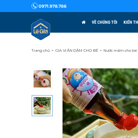
0971.978.786
VỀ CHÚNG TÔI
KIẾN T
Trang chủ
GIA VỊ ĂN DẶM CHO BÉ
Nước mắm cho bé 