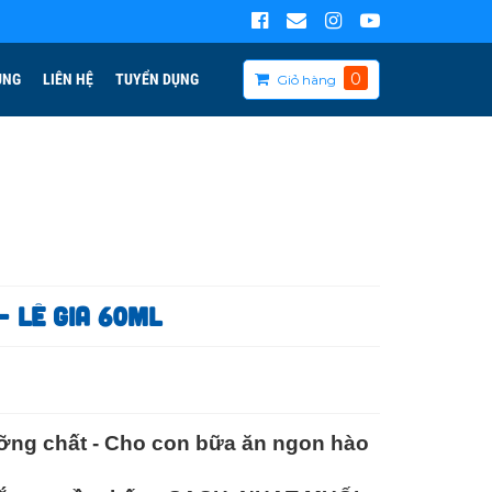
0
ÙNG
LIÊN HỆ
TUYỂN DỤNG
Giỏ hàng
 Lê Gia 60ml
ưỡng chất - Cho con bữa ăn ngon hào