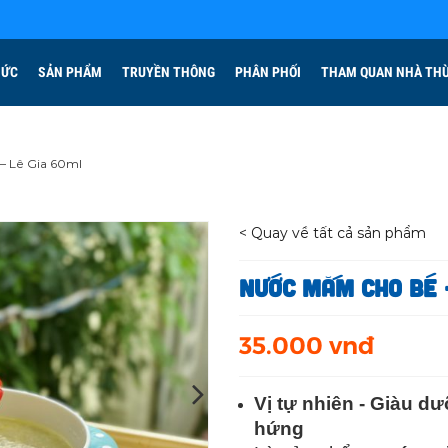
HỨC
SẢN PHẨM
TRUYỀN THÔNG
PHÂN PHỐI
THAM QUAN NHÀ TH
– Lê Gia 60ml
< Quay về tất cả sản phẩm
Nước mắm cho bé –
35.000 vnđ
Vị tự nhiên - Giàu d
hứng