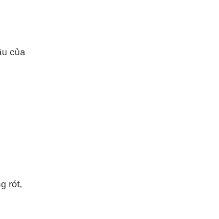
ầu của
g rót,