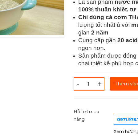
Là sản phẩm
nước mắ
100% thuần khiết, tự
Chỉ dùng cá cơm T
lượng tốt nhất ủ với
mu
gian
2 năm
Cung cấp gần
20 acid
ngon hơn.
Sản phẩm được đóng 
chai thiết kế phù hợp
-
+
Thêm vào
Hỗ trợ mua
0971.978
hàng
Xem hướng