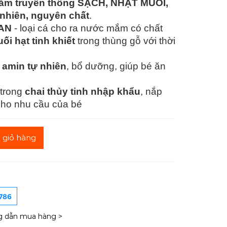
m truyền thống SẠCH, NHẠT MUỐI,
 nhiên, nguyên chất
.
HAN
- loại cá cho ra nước mắm có chất
ối hạt tinh khiết
trong thùng gỗ với thời
 amin tự nhiên
, bổ dưỡng, giúp bé ăn
trong
chai thủy tinh nhập khẩu
, nắp
 cho nhu cầu của bé
 giỏ hàng
.786
 dẫn mua hàng >