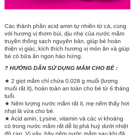
Các thành phần acid amin tự nhiên từ cá, cùng
với hương vị thơm bùi, dịu nhẹ của nước mắm
truyền thống sạch nguyên bản, giúp bé hoàn
thiện vị giác, kích thích hương vị món ăn và giúp
bé có bữa ăn ngon hào hứng.
? HƯỚNG DẪN SỬ DỤNG MẮM CHO BÉ :
★ 2 giọt mắm chỉ chứa 0.028 g muối (lượng
muối rất ít), hoàn toàn an toàn cho bé từ 6 tháng
tuổi.
★ Nêm lượng nước mắm rất ít, mẹ nếm thấy hơi
nhạt là vừa cho bé.
★ Acid amin, Lysine, vitamin và các vi khoáng
có trong nước mắm rất dễ bị phá huỷ dưới nhiệt
độ cao. Vì vậy, hãy nêm nước mắm sau khi đã