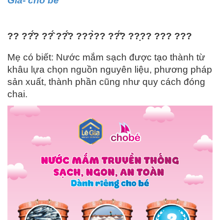
Gia- cho bé
?? ??̂́? ??̂́ ??̂́? ???̀?? ??̆́? ??̣?? ??? ???
Mẹ có biết: Nước mắm sạch được tạo thành từ
khâu lựa chọn nguồn nguyên liệu, phương pháp
sản xuất, thành phần cũng như quy cách đóng
chai.