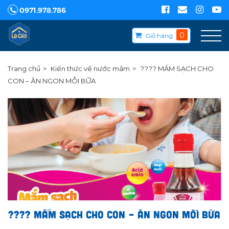
0971.978.786
0
Giỏ hàng
Trang chủ
Kiến thức về nước mắm
???? MẮM SẠCH CHO
CON – ĂN NGON MỖI BỮA
???? MẮM SẠCH CHO CON – ĂN NGON MỖI BỮA