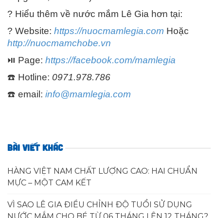
? Hiểu thêm về nước mắm Lê Gia hơn tại:
? Website:
https://nuocmamlegia.com
Hoặc
http://nuocmamchobe.vn
⏯ Page:
https://facebook.com/mamlegia
☎️ Hotline:
0971.978.786
☎️ email:
info@mamlegia.com
BÀI VIẾT KHÁC
HÀNG VIỆT NAM CHẤT LƯỢNG CAO: HAI CHUẨN
MỰC – MỘT CAM KẾT
VÌ SAO LÊ GIA ĐIỀU CHỈNH ĐỘ TUỔI SỬ DỤNG
NƯỚC MẮM CHO BÉ TỪ 06 THÁNG LÊN 12 THÁNG?