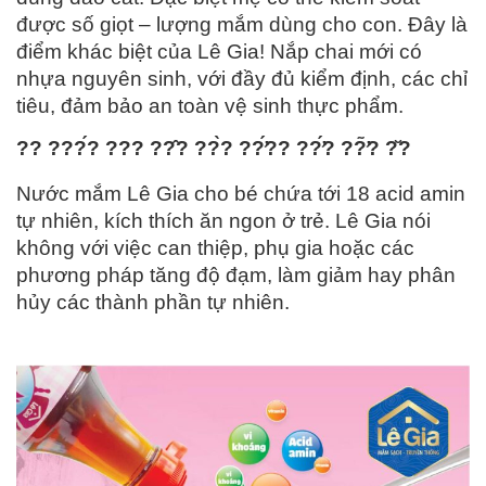
được số giọt – lượng mắm dùng cho con. Đây là
điểm khác biệt của Lê Gia! Nắp chai mới có
nhựa nguyên sinh, với đầy đủ kiểm định, các chỉ
tiêu, đảm bảo an toàn vệ sinh thực phẩm.
?? ???́? ??? ??̂? ??̀? ??̛́?? ??̛́? ??̛̃? ?̆?
Nước mắm Lê Gia cho bé chứa tới 18 acid amin
tự nhiên, kích thích ăn ngon ở trẻ. Lê Gia nói
không với việc can thiệp, phụ gia hoặc các
phương pháp tăng độ đạm, làm giảm hay phân
hủy các thành phần tự nhiên.