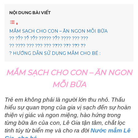
NỘI DUNG BÀI VIẾT
MẮM SẠCH CHO CON – ĂN NGON MỖI BỮA
?? ??̂́? ??̂́ ??̂́? ???̀?? ??̆́? ??̣?? ??? ???
?? ???́? ??? ??̂? ??̀? ??̛́?? ??̛́? ??̛̃? ?̆?
? HƯỚNG DẪN SỬ DỤNG MẮM CHO BÉ :
MẮM SẠCH CHO CON – ĂN NGON
MỖI BỮA
Trẻ em không phải là người lớn thu nhỏ. Thấu
hiểu sự quan trọng của gia vị sạch đến sự hoàn
thiện vị giác và ngon miệng, hào hứng trong
từng bữa ăn của con, Lê Gia tận tâm, chắt lọc
tinh túy từ biển mẹ và cho ra đời
Nước mắm Lê