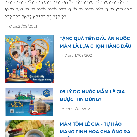
??̂? ??̀?? ???̂̉? ?? ?ℎ?̛? ??̛́? ?ℎ??̂̀? ??̂́? ??́?ℎ ??̆́? ?ℎ?̂?? ??̆́? ?
ℎ??̂? ?ℎ?̉ ??̀ ??́ ???̂̉? ???̂́? ??̀? ?ℎ?̂́? ?? ???̣? ??̆́? ?ℎ?̛? đ?̛?̛̣? ??̂
??? ??́? ?ℎ?̂? ℎ?̛?̛?? ??̣ ??̛? ??
Thứ ba,21/09/2021
TẶNG QUÀ TẾT: DẦU ĂN NƯỚC
MẮM LÀ LỰA CHỌN HÀNG ĐẦU
Thứ sáu,17/09/2021
03 LÝ DO NƯỚC MẮM LÊ GIA
ĐƯỢC TIN DÙNG?
Thứ tư,15/09/2021
MẮM TÔM LÊ GIA – TỰ HÀO
MANG TINH HOA CHA ÔNG RA