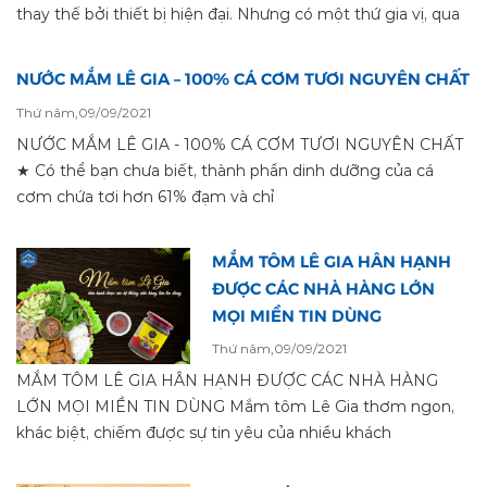
thay thế bởi thiết bị hiện đại. Nhưng có một thứ gia vị, qua
NƯỚC MẮM LÊ GIA – 100% CÁ CƠM TƯƠI NGUYÊN CHẤT
Thứ năm,09/09/2021
NƯỚC MẮM LÊ GIA - 100% CÁ CƠM TƯƠI NGUYÊN CHẤT
★ Có thể bạn chưa biết, thành phần dinh dưỡng của cá
cơm chứa tơi hơn 61% đạm và chỉ
MẮM TÔM LÊ GIA HÂN HẠNH
ĐƯỢC CÁC NHÀ HÀNG LỚN
MỌI MIỀN TIN DÙNG
Thứ năm,09/09/2021
MẮM TÔM LÊ GIA HÂN HẠNH ĐƯỢC CÁC NHÀ HÀNG
LỚN MỌI MIỀN TIN DÙNG Mắm tôm Lê Gia thơm ngon,
khác biệt, chiếm được sự tin yêu của nhiều khách