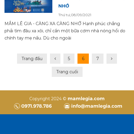
NHỚ
Thứ tư,08/09/2021
MẮM LÊ GIA - CÀNG XA CÀNG NHỚ Hạnh phúc chẳng
phải tìm đâu xa xôi, chỉ cần một bữa cơm nhà nóng hổi do
chính tay mẹ nấu. Dù cho ngoài
Trang đầu
5
6
7
Trang cuối
mamlegia.com
Copyright 2024 ©
0971.978.786
info@mamlegia.com