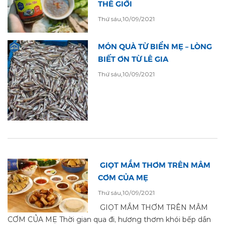
THẾ GIỚI
Thứ sáu,10/09/2021
MÓN QUÀ TỪ BIỂN MẸ – LÒNG
BIẾT ƠN TỪ LÊ GIA
Thứ sáu,10/09/2021
GIỌT MẮM THƠM TRÊN MÂM
CƠM CỦA MẸ
Thứ sáu,10/09/2021
GIỌT MẮM THƠM TRÊN MÂM
CƠM CỦA MẸ Thời gian qua đi, hương thơm khói bếp dần