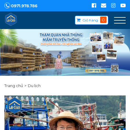
0971.978.786
0
Giỏ hàng
Trang chủ
Du lịch