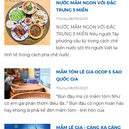
NƯỚC MẮM NGON VỚI ĐẶC
TRƯNG 3 MIỀN
Thứ tư,08/09/2021
NƯỚC MẮM NGON VỚI ĐẶC
TRƯNG 3 MIỀN Nếu người Tây
phương cầu kỳ trong cách chế
biến nước sốt thì người Việt lại
tinh tế trong cách pha chế nước
MẮM TÔM LÊ GIA OCOP 5 SAO
QUỐC GIA
Thứ tư,08/09/2021
"Bún đậu mà có mắm tôm Như
cô em gái phấn thơm điệu đà..." Bún đậu có ngon hoàn hảo
hay không là phải kể đến mắm tôm - linh hồn của
MẮM LÊ GIA – CÀNG XA CÀNG