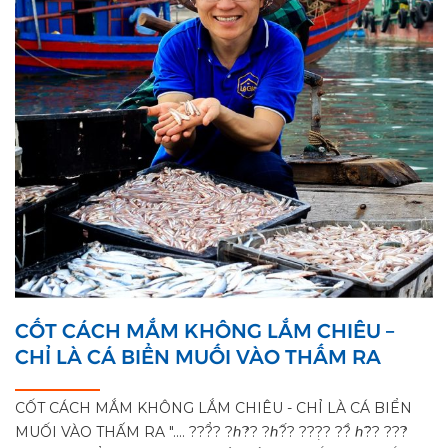
CỐT CÁCH MẮM KHÔNG LẮM CHIÊU –
CHỈ LÀ CÁ BIỂN MUỐI VÀO THẤM RA
CỐT CÁCH MẮM KHÔNG LẮM CHIÊU - CHỈ LÀ CÁ BIỂN
MUỐI VÀO THẤM RA ".... ???̂̉? ?ℎ?̛? ?ℎ?̂́? ???̣? ??̂̀ ℎ?̂? ???̛