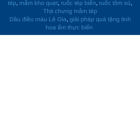
tép
,
mắm kho quẹt
,
ruốc tép biển
,
ruốc tôm sú
,
Thịt chưng mắm tép
Dầu điều màu Lê Gia
,
giải pháp quà tặng tinh
hoa ẩm thực biển