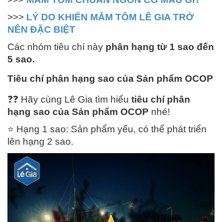
>>>
LÝ DO KHIẾN MẮM TÔM LÊ GIA TRỞ
NÊN ĐẶC BIỆT
Các nhóm tiêu chí này
phân hạng từ 1 sao đến
5 sao.
Tiêu chí phân hạng sao của Sản phẩm OCOP
❓
❓
Hãy cùng Lê Gia tìm hiểu
tiêu chí phân
hạng sao của Sản phẩm OCOP
nhé!
⭐️
Hạng 1 sao: Sản phẩm yếu, có thể phát triển
lên hạng 2 sao.