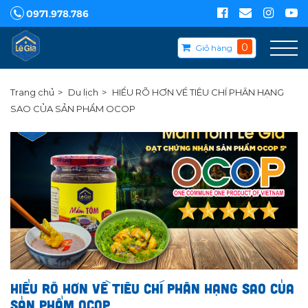
0971.978.786
0
Giỏ hàng
Trang chủ
Du lịch
HIỂU RÕ HƠN VỀ TIÊU CHÍ PHÂN HẠNG
SAO CỦA SẢN PHẨM OCOP
HIỂU RÕ HƠN VỀ TIÊU CHÍ PHÂN HẠNG SAO CỦA
SẢN PHẨM OCOP