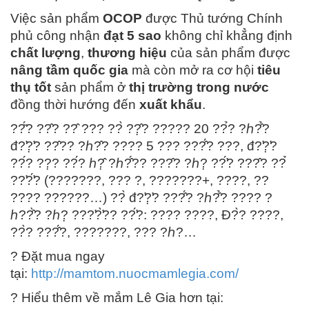
Việc sản phẩm
OCOP
được Thủ tướng Chính
phủ công nhận
đạt 5 sao
không chỉ khẳng định
chất lượng
,
thương hiệu
của sản phẩm được
nâng tầm quốc gia
mà còn mở ra cơ hội
tiêu
thụ tốt
sản phẩm ở
thị trường trong nước
đồng thời hướng đến
xuất khẩu
.
??̆́? ??̂? ??̂ ??? ??̀ ??̣̂? ????? 20 ??̉? ?ℎ?̂̉?
đ?̛?̛̣? ??̂?? ?ℎ?̂? ???? 5 ??? ???̂́? ???, đ?̛?̛̣?
??́? ??̣? ??́? ℎ?̣̂ ?ℎ?̂́?? ???̂? ?ℎ?̣ ??̛́? ???̂? ??̉
??̛?̛́? (???????, ??? ?, ???????+, ????, ??
???? ??????…) ??̀ đ?̛?̛̣? ???̂́? ?ℎ?̂̉? ???? ?
ℎ??̂̀? ?ℎ?̣ ???̛?̛̀?? ??̛́?: ???? ????, Đ?̀? ????,
??̀? ???̂́?, ???????, ??? ?ℎ?…
?
Đặt mua ngay
tại:
http://mamtom.nuocmamlegia.com/
?
Hiểu thêm về mắm Lê Gia hơn tại: