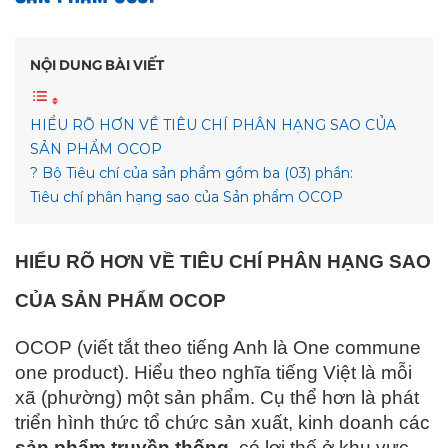
NỘI DUNG BÀI VIẾT
HIỂU RÕ HƠN VỀ TIÊU CHÍ PHÂN HẠNG SAO CỦA
SẢN PHẨM OCOP
? Bộ Tiêu chí của sản phẩm gồm ba (03) phần:
Tiêu chí phân hạng sao của Sản phẩm OCOP
HIỂU RÕ HƠN VỀ TIÊU CHÍ PHÂN HẠNG SAO
CỦA SẢN PHẨM OCOP
OCOP (viết tắt theo tiếng Anh là One commune
one product). Hiểu theo nghĩa tiếng Việt là mỗi
xã (phường) một sản phẩm. Cụ thể hơn là phát
triển hình thức tổ chức sản xuất, kinh doanh các
sản phẩm truyền thống
, có lợi thế ở khu vực